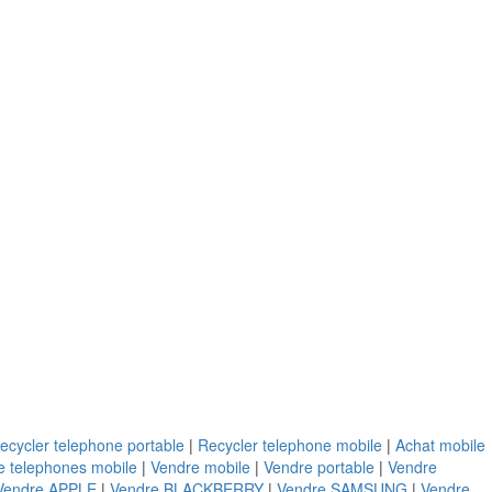
ecycler telephone portable
|
Recycler telephone mobile
|
Achat mobile
e telephones mobile
|
Vendre mobile
|
Vendre portable
|
Vendre
Vendre APPLE
|
Vendre BLACKBERRY
|
Vendre SAMSUNG
|
Vendre