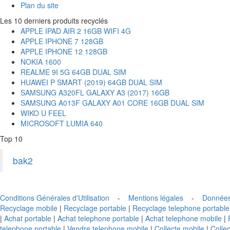
Plan du site
Les 10 derniers produits recyclés
APPLE IPAD AIR 2 16GB WIFI 4G
APPLE IPHONE 7 128GB
APPLE IPHONE 12 128GB
NOKIA 1600
REALME 9I 5G 64GB DUAL SIM
HUAWEI P SMART (2019) 64GB DUAL SIM
SAMSUNG A320FL GALAXY A3 (2017) 16GB
SAMSUNG A013F GALAXY A01 CORE 16GB DUAL SIM
WIKO U FEEL
MICROSOFT LUMIA 640
Top 10
bak2
Conditions Générales d'Utilisation
-
Mentions légales
-
Données
Recyclage mobile
|
Recyclage portable
|
Recyclage telephone portable
|
Achat portable
|
Achat telephone portable
|
Achat telephone mobile
|
telephone portable
|
Vendre telephone mobile
|
Collecte mobile
|
Collec