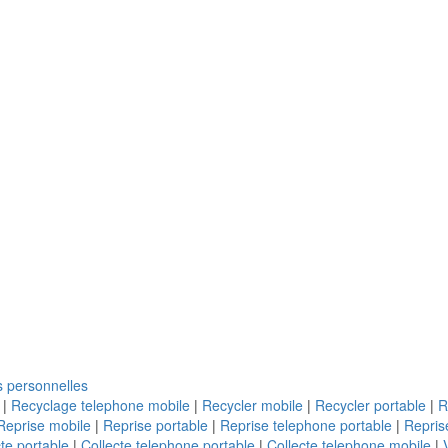
 personnelles
|
Recyclage telephone mobile
|
Recycler mobile
|
Recycler portable
|
R
Reprise mobile
|
Reprise portable
|
Reprise telephone portable
|
Repris
te portable
|
Collecte telephone portable
|
Collecte telephone mobile
|