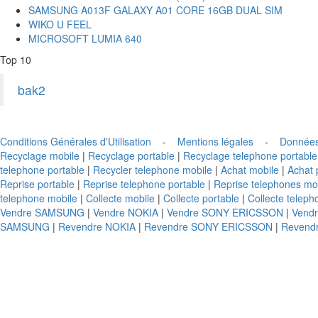
SAMSUNG A013F GALAXY A01 CORE 16GB DUAL SIM
WIKO U FEEL
MICROSOFT LUMIA 640
Top 10
bak2
Conditions Générales d'Utilisation
-
Mentions légales
-
Données
Recyclage mobile
|
Recyclage portable
|
Recyclage telephone portable
telephone portable
|
Recycler telephone mobile
|
Achat mobile
|
Achat 
Reprise portable
|
Reprise telephone portable
|
Reprise telephones mo
telephone mobile
|
Collecte mobile
|
Collecte portable
|
Collecte teleph
Vendre SAMSUNG
|
Vendre NOKIA
|
Vendre SONY ERICSSON
|
Vend
SAMSUNG
|
Revendre NOKIA
|
Revendre SONY ERICSSON
|
Revend