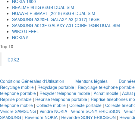
NOKIA 1600
REALME 9I 5G 64GB DUAL SIM
HUAWEI P SMART (2019) 64GB DUAL SIM
SAMSUNG A320FL GALAXY A3 (2017) 16GB
SAMSUNG A013F GALAXY A01 CORE 16GB DUAL SIM
WIKO U FEEL
NOKIA 5
Top 10
bak2
Conditions Générales d'Utilisation
-
Mentions légales
-
Données
Recyclage mobile
|
Recyclage portable
|
Recyclage telephone portable
telephone portable
|
Recycler telephone mobile
|
Achat mobile
|
Achat 
Reprise portable
|
Reprise telephone portable
|
Reprise telephones mo
telephone mobile
|
Collecte mobile
|
Collecte portable
|
Collecte teleph
Vendre SAMSUNG
|
Vendre NOKIA
|
Vendre SONY ERICSSON
|
Vend
SAMSUNG
|
Revendre NOKIA
|
Revendre SONY ERICSSON
|
Revend