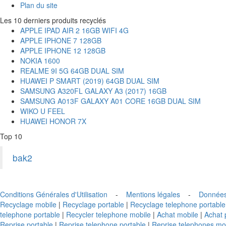
Plan du site
Les 10 derniers produits recyclés
APPLE IPAD AIR 2 16GB WIFI 4G
APPLE IPHONE 7 128GB
APPLE IPHONE 12 128GB
NOKIA 1600
REALME 9I 5G 64GB DUAL SIM
HUAWEI P SMART (2019) 64GB DUAL SIM
SAMSUNG A320FL GALAXY A3 (2017) 16GB
SAMSUNG A013F GALAXY A01 CORE 16GB DUAL SIM
WIKO U FEEL
HUAWEI HONOR 7X
Top 10
bak2
Conditions Générales d'Utilisation
-
Mentions légales
-
Données
Recyclage mobile
|
Recyclage portable
|
Recyclage telephone portable
telephone portable
|
Recycler telephone mobile
|
Achat mobile
|
Achat 
Reprise portable
|
Reprise telephone portable
|
Reprise telephones mo