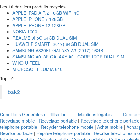
Les 10 derniers produits recyclés
APPLE IPAD AIR 2 16GB WIFI 4G
APPLE IPHONE 7 128GB
APPLE IPHONE 12 128GB
NOKIA 1600
REALME 9I 5G 64GB DUAL SIM
HUAWEI P SMART (2019) 64GB DUAL SIM
SAMSUNG A320FL GALAXY A3 (2017) 16GB
SAMSUNG A013F GALAXY A01 CORE 16GB DUAL SIM
WIKO U FEEL
MICROSOFT LUMIA 640
Top 10
bak2
Conditions Générales d'Utilisation
-
Mentions légales
-
Données
Recyclage mobile
|
Recyclage portable
|
Recyclage telephone portable
telephone portable
|
Recycler telephone mobile
|
Achat mobile
|
Achat 
Reprise portable
|
Reprise telephone portable
|
Reprise telephones mo
telephone mobile
|
Collecte mobile
|
Collecte portable
|
Collecte teleph