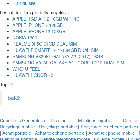
Plan du site
Les 10 derniers produits recyclés
APPLE IPAD AIR 2 16GB WIFI 4G
APPLE IPHONE 7 128GB
APPLE IPHONE 12 128GB
NOKIA 1600
REALME 9I 5G 64GB DUAL SIM
HUAWEI P SMART (2019) 64GB DUAL SIM
SAMSUNG A320FL GALAXY A3 (2017) 16GB
SAMSUNG A013F GALAXY A01 CORE 16GB DUAL SIM
WIKO U FEEL
HUAWEI HONOR 7X
Top 10
bak2
Conditions Générales d'Utilisation
-
Mentions légales
-
Données
Recyclage mobile
|
Recyclage portable
|
Recyclage telephone portable
|
Achat portable
|
Achat telephone portable
|
Achat telephone mobile
|
telephone portable
|
Vendre telephone mobile
|
Collecte mobile
|
Collec