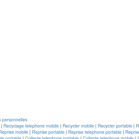
 personnelles
|
Recyclage telephone mobile
|
Recycler mobile
|
Recycler portable
|
R
Reprise mobile
|
Reprise portable
|
Reprise telephone portable
|
Repris
te portable
|
Collecte telephone portable
|
Collecte telephone mobile
|