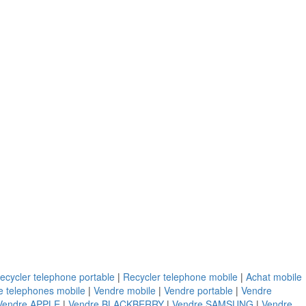
ecycler telephone portable
|
Recycler telephone mobile
|
Achat mobile
e telephones mobile
|
Vendre mobile
|
Vendre portable
|
Vendre
Vendre APPLE
|
Vendre BLACKBERRY
|
Vendre SAMSUNG
|
Vendre